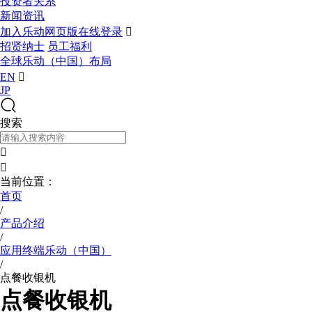
投资者关系
新闻资讯
加入乐动网页版在线登录

招贤纳士
员工福利
全球乐动（中国）布局
EN

JP
搜索


当前位置：
首页
/
产品介绍
/
应用终端乐动（中国）
/
点餐收银机
点餐收银机